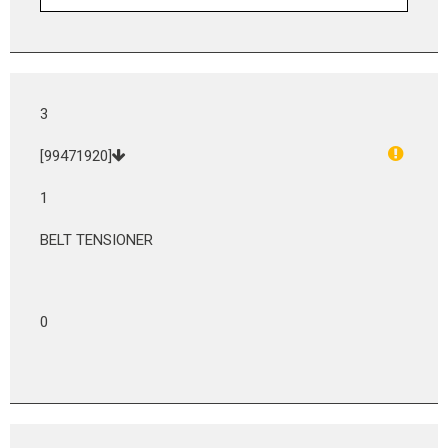
3
[99471920]
1
BELT TENSIONER
0