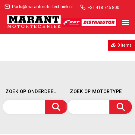
Parts@marantmotortechniek.nl
+31 418 745 800
0 Items
ZOEK OP ONDERDEEL
ZOEK OP MOTORTYPE