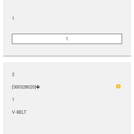
1
2
[500328020]
1
V-BELT