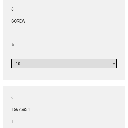
6
SCREW
5
6
16676834
1