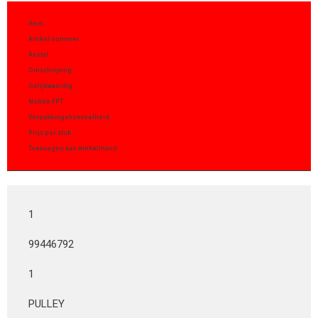
Item
Artikel nummer
Aantal
Omschrijving
Gelijkwaardig
Notitie FPT
Verpakkingshoeveelheid
Prijs per stuk
Toevoegen aan winkelmand
1
99446792
1
PULLEY