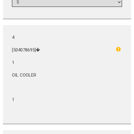
4
[504078695]
1
OIL COOLER
1