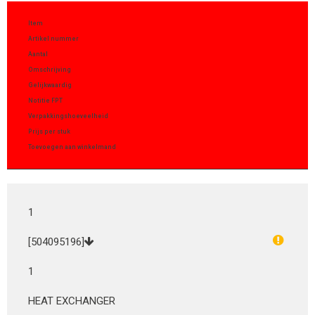
Item
Artikel nummer
Aantal
Omschrijving
Gelijkwaardig
Notitie FPT
Verpakkingshoeveelheid
Prijs per stuk
Toevoegen aan winkelmand
1
[504095196]
1
HEAT EXCHANGER