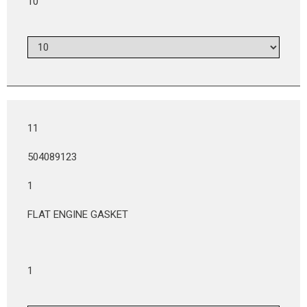
10
11
504089123
1
FLAT ENGINE GASKET
1