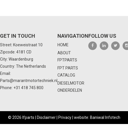
GET IN TOUCH
NAVIGATION
FOLLOW US
Street: Koeweistraat 10
HOME
Zipcode: 4181 CD
ABOUT
City: Waardenburg
FPTPARTS
Country: The Netherlands
FPT PARTS
Email:
CATALOG
Parts@marantmotortechniek.nl
DIESELMOTOR
Phone:
+31 418 745 800
ONDERDELEN
© 2026 Ifparts |
Disclaimer
|
Privacy
|
website: Baniwal Infotech