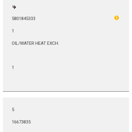
5801845333
1
OIL/WATER HEAT EXCH.
1
5
16673835