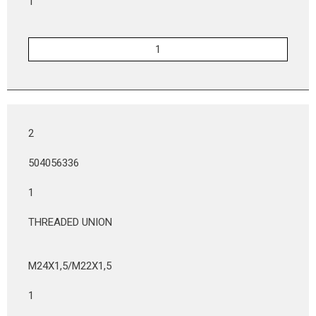
1
2
504056336
1
THREADED UNION
M24X1,5/M22X1,5
1