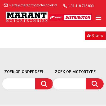
Parts@marantmotortechniek.nl
+31 418 745 800
0 Items
ZOEK OP ONDERDEEL
ZOEK OP MOTORTYPE