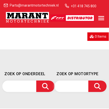
Parts@marantmotortechniek.nl
+31 418 745 800
0 Items
ZOEK OP ONDERDEEL
ZOEK OP MOTORTYPE