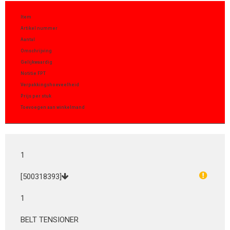
Item
Artikel nummer
Aantal
Omschrijving
Gelijkwaardig
Notitie FPT
Verpakkingshoeveelheid
Prijs per stuk
Toevoegen aan winkelmand
1
[500318393]
1
BELT TENSIONER