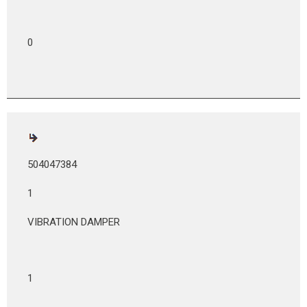
0
504047384
1
VIBRATION DAMPER
1