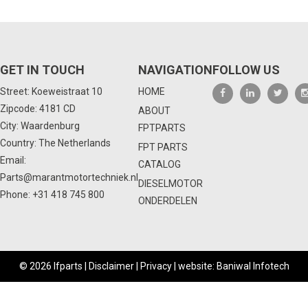
GET IN TOUCH
NAVIGATION
FOLLOW US
Street: Koeweistraat 10
HOME
Zipcode: 4181 CD
ABOUT
City: Waardenburg
FPTPARTS
Country: The Netherlands
FPT PARTS
Email:
CATALOG
Parts@marantmotortechniek.nl
DIESELMOTOR
Phone:
+31 418 745 800
ONDERDELEN
© 2026 Ifparts |
Disclaimer
|
Privacy
|
website: Baniwal Infotech