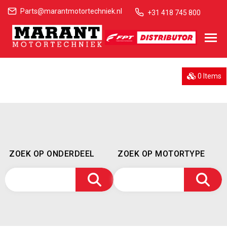
Parts@marantmotortechniek.nl
+31 418 745 800
0 Items
ZOEK OP ONDERDEEL
ZOEK OP MOTORTYPE