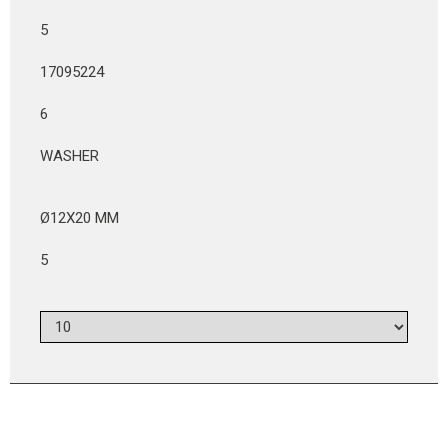
5
17095224
6
WASHER
Ø12X20 MM
5