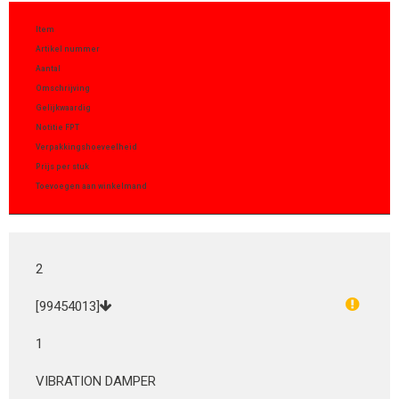
Item
Artikel nummer
Aantal
Omschrijving
Gelijkwaardig
Notitie FPT
Verpakkingshoeveelheid
Prijs per stuk
Toevoegen aan winkelmand
2
[99454013]
1
VIBRATION DAMPER