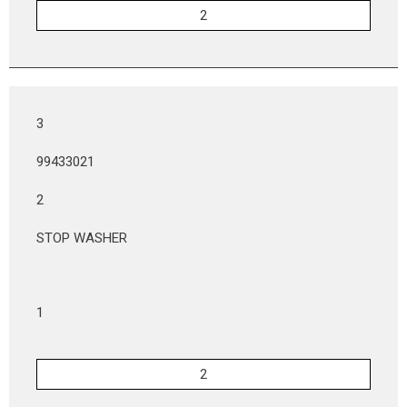
3
99433021
2
STOP WASHER
1