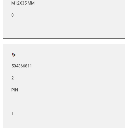
M12X35 MM
0
504366811
2
PIN
1