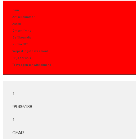
Item
Artikel nummer
Aantal
Omschrijving
Gelijkwaardig
Notitie FPT
Verpakkingshoeveelheid
Prijs per stuk
Toevoegen aan winkelmand
1
99436188
1
GEAR