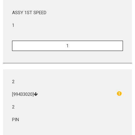
ASSY 1ST SPEED
1
2
[99433020]
2
PIN