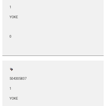
1
YOKE
0
504305837
1
YOKE