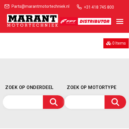
Parts@marantmotortechniek.nl
+31 418 745 800
0 Items
ZOEK OP ONDERDEEL
ZOEK OP MOTORTYPE