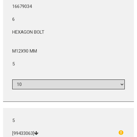
16679034
6
HEXAGON BOLT
M12X90 MM
5
5
[99433063]