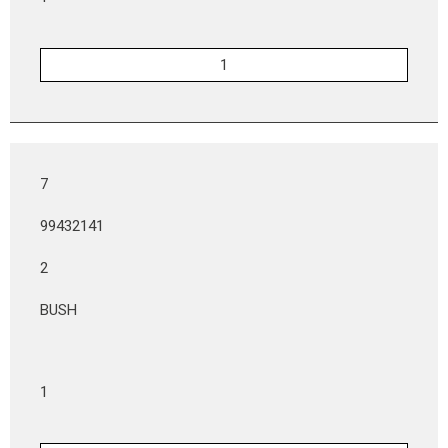
7
99432141
2
BUSH
1