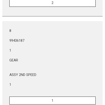
8
99436187
1
GEAR
ASSY 2ND SPEED
1