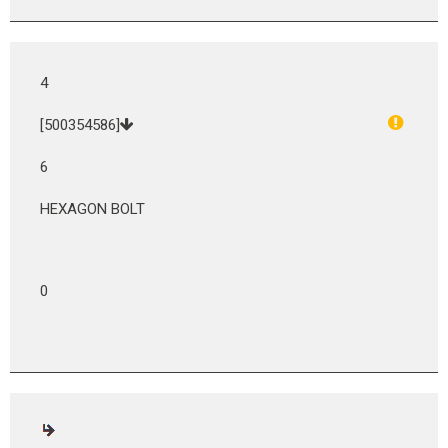
4
[500354586]
6
HEXAGON BOLT
0