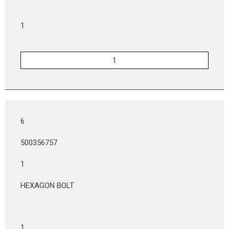
1
6
500356757
1
HEXAGON BOLT
1