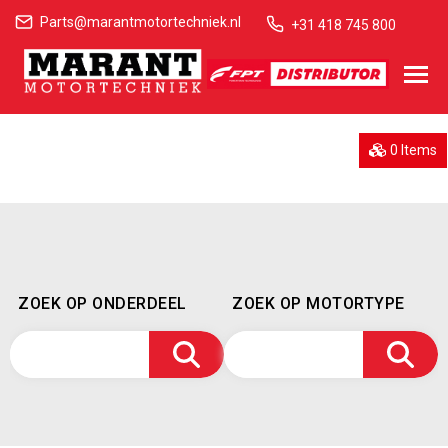
Parts@marantmotortechniek.nl
+31 418 745 800
0 Items
ZOEK OP ONDERDEEL
ZOEK OP MOTORTYPE