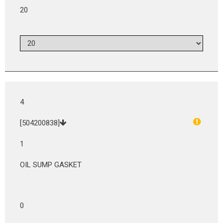
20
4
[504200838]
1
OIL SUMP GASKET
0