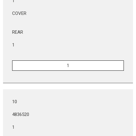
1
COVER
REAR
1
10
4836520
1