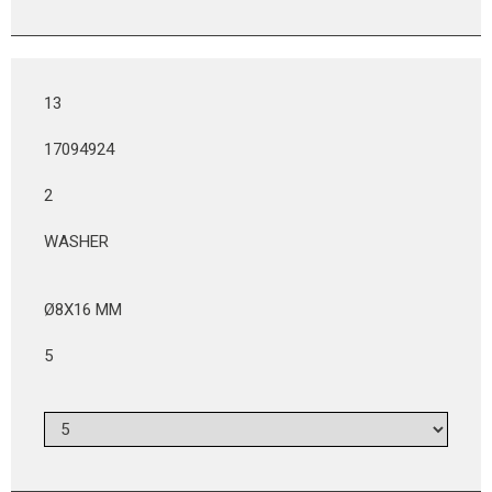
13
17094924
2
WASHER
Ø8X16 MM
5