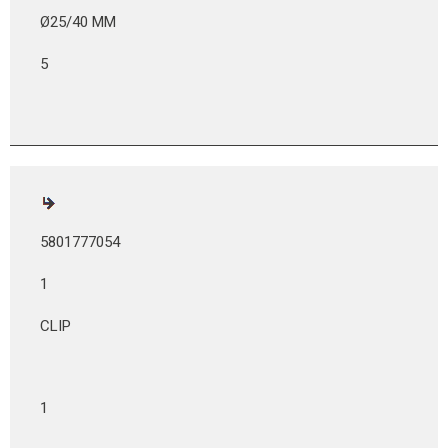
Ø25/40 MM
5
5801777054
1
CLIP
1