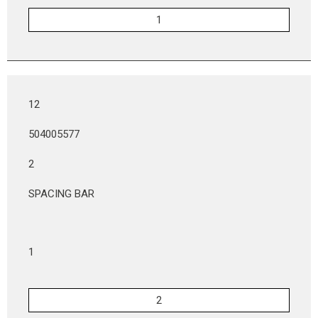
12
504005577
2
SPACING BAR
1