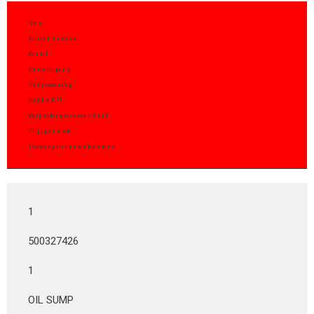
Item
Artikel nummer
Aantal
Omschrijving
Gelijkwaardig
Notitie FPT
Verpakkingshoeveelheid
Prijs per stuk
Toevoegen aan winkelmand
1
500327426
1
OIL SUMP