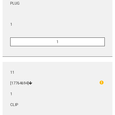
PLUG
1
11
[17764694]
1
CLIP