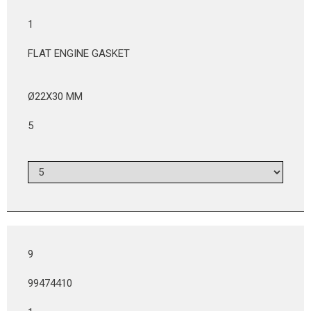
1
FLAT ENGINE GASKET
Ø22X30 MM
5
9
99474410