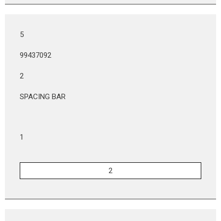
5
99437092
2
SPACING BAR
1