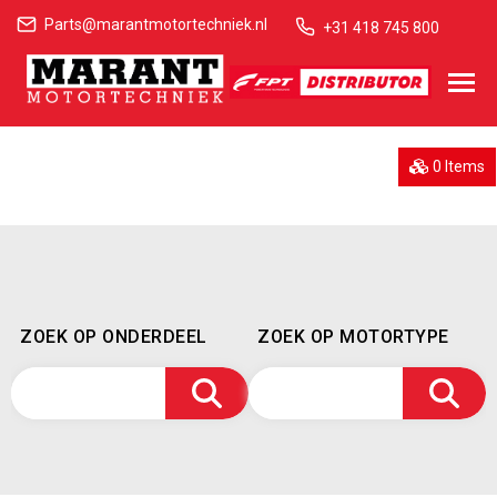
Parts@marantmotortechniek.nl
+31 418 745 800
0 Items
ZOEK OP ONDERDEEL
ZOEK OP MOTORTYPE