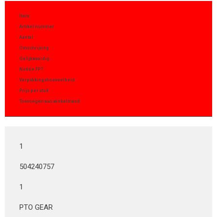
Item
Artikel nummer
Aantal
Omschrijving
Gelijkwaardig
Notitie FPT
Verpakkingshoeveelheid
Prijs per stuk
Toevoegen aan winkelmand
1
504240757
1
PTO GEAR