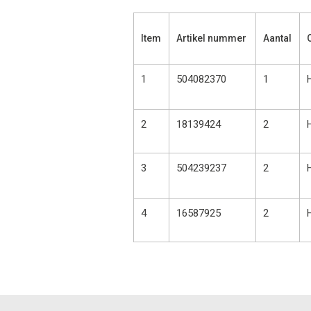
Item
Artikel nummer
Aantal
1
504082370
1
2
18139424
2
3
504239237
2
4
16587925
2