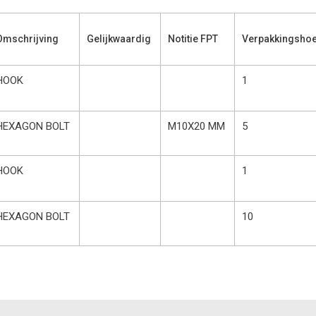
Omschrijving
Gelijkwaardig
Notitie FPT
Verpakkingshoe
HOOK
1
HEXAGON BOLT
M10X20 MM
5
HOOK
1
HEXAGON BOLT
10