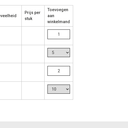
Toevoegen
Prijs per
veelheid
aan
stuk
winkelmand