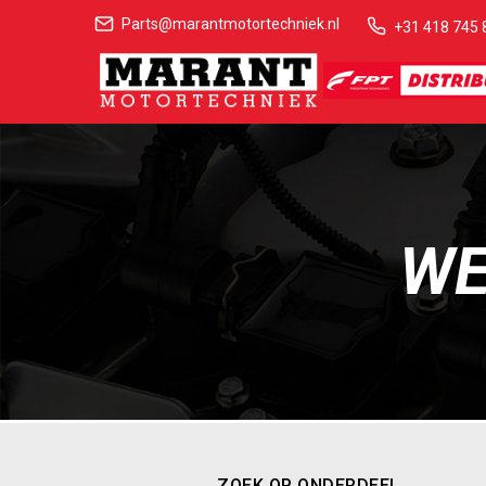
Parts@marantmotortechniek.nl
+31 418 745 
WE
ZOEK OP ONDERDEEL