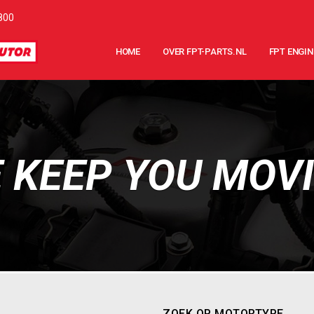
800
HOME
OVER FPT-PARTS.NL
FPT ENGIN
 KEEP YOU MOV
ZOEK OP MOTORTYPE