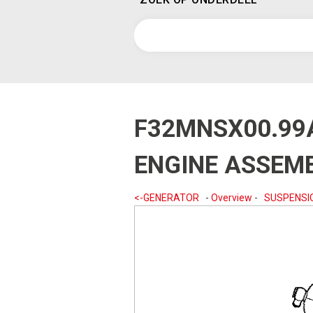
F32MNSX00.99
ENGINE ASSEM
<-GENERATOR
-
Overview
-
SUSPENSI