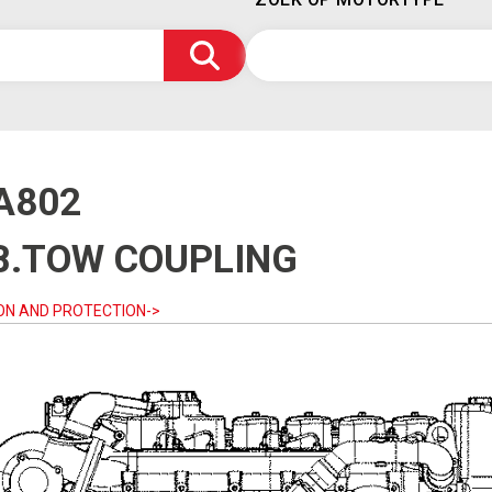
A802
B.TOW COUPLING
ON AND PROTECTION->