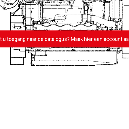
lt u toegang naar de catalogus? Maak hier een account aa