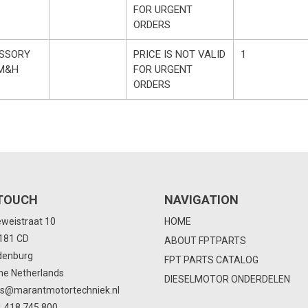
FOR URGENT
ORDERS
SSORY
PRICE IS NOT VALID
1
 M&H
FOR URGENT
ORDERS
 TOUCH
NAVIGATION
eweistraat 10
HOME
4181 CD
ABOUT FPTPARTS
denburg
FPT PARTS CATALOG
he Netherlands
DIESELMOTOR ONDERDELEN
ts@marantmotortechniek.nl
 418 745 800