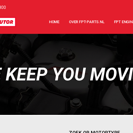
800
HOME
OVER FPT-PARTS.NL
FPT ENGIN
 KEEP YOU MOV
ZOEK OP MOTORTYPE