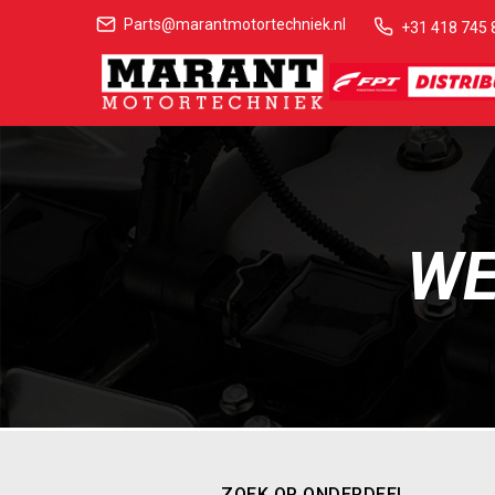
Parts@marantmotortechniek.nl
+31 418 745 
WE
ZOEK OP ONDERDEEL