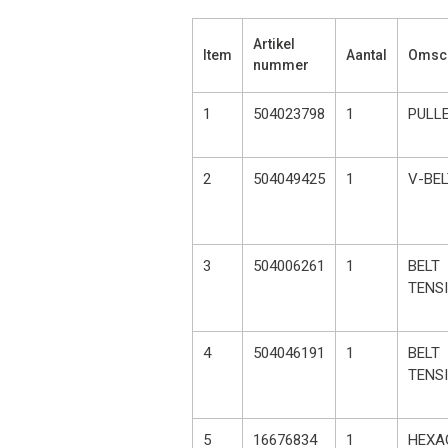
Artikel
Item
Aantal
Omsch
nummer
1
504023798
1
PULL
2
504049425
1
V-BEL
3
504006261
1
BELT
TENS
4
504046191
1
BELT
TENS
5
16676834
1
HEXA