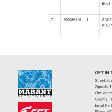
BOLT
7
500086146
1
ACCE
KITS
GET IN
Street: Ko
Zipcode: 
City: Waar
Country: T
Email:
Par
Phone:
+31