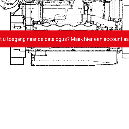
lt u toegang naar de catalogus? Maak hier een account aa