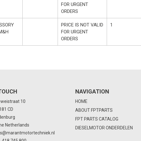
FOR URGENT
ORDERS
SSORY
PRICE IS NOT VALID
1
 M&H
FOR URGENT
ORDERS
 TOUCH
NAVIGATION
eweistraat 10
HOME
4181 CD
ABOUT FPTPARTS
denburg
FPT PARTS CATALOG
he Netherlands
DIESELMOTOR ONDERDELEN
ts@marantmotortechniek.nl
 418 745 800