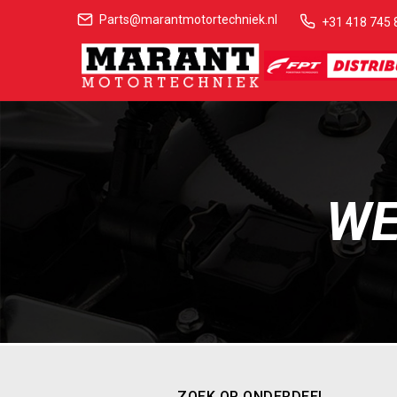
Parts@marantmotortechniek.nl
+31 418 745 
WE
ZOEK OP ONDERDEEL