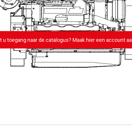
lt u toegang naar de catalogus? Maak hier een account aa