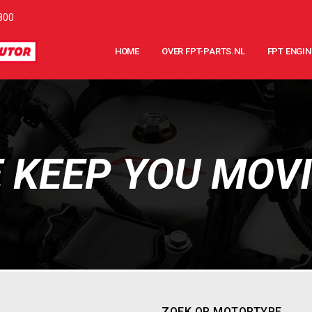
800
HOME
OVER FPT-PARTS.NL
FPT ENGIN
 KEEP YOU MOV
ZOEK OP MOTORTYPE