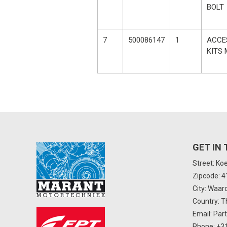
BOLT
7
500086147
1
ACCE
KITS
GET IN
Street: Ko
Zipcode: 
City: Waar
Country: T
Email:
Par
Phone:
+31