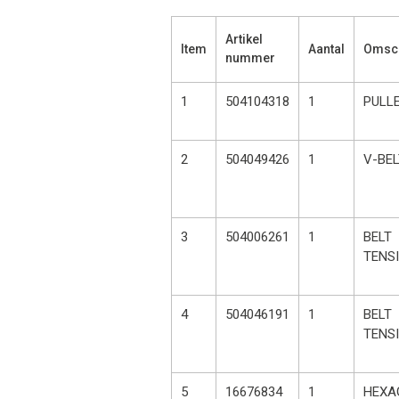
Artikel
Item
Aantal
Omsch
nummer
1
504104318
1
PULL
2
504049426
1
V-BEL
3
504006261
1
BELT
TENS
4
504046191
1
BELT
TENS
5
16676834
1
HEXA