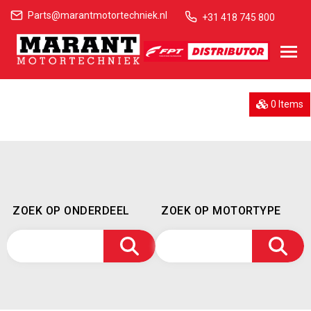
Parts@marantmotortechniek.nl
+31 418 745 800
0 Items
ZOEK OP ONDERDEEL
ZOEK OP MOTORTYPE