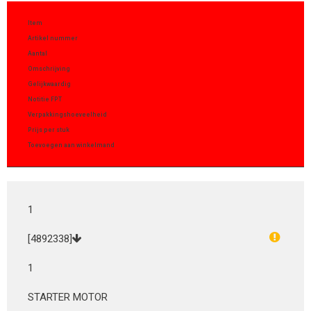
Item
Artikel nummer
Aantal
Omschrijving
Gelijkwaardig
Notitie FPT
Verpakkingshoeveelheid
Prijs per stuk
Toevoegen aan winkelmand
1
[4892338]
1
STARTER MOTOR