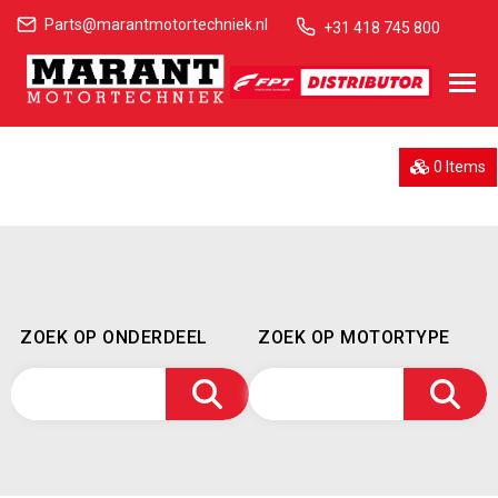
Parts@marantmotortechniek.nl
+31 418 745 800
0 Items
ZOEK OP ONDERDEEL
ZOEK OP MOTORTYPE