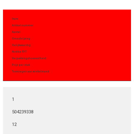
Item
Artikel nummer
Aantal
Omschrijving
Gelijkwaardig
Notitie FPT
Verpakkingshoeveelheid
Prijs per stuk
Toevoegen aan winkelmand
1
504239338
12