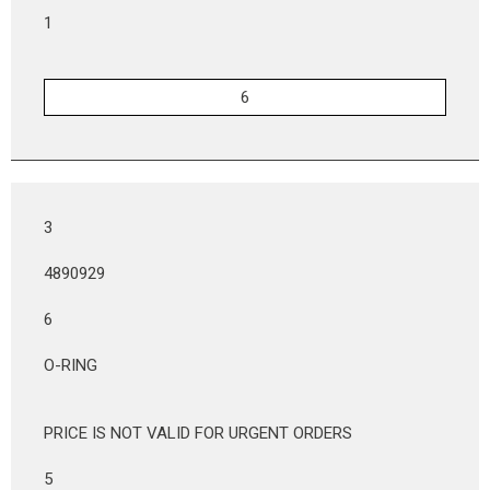
1
3
4890929
6
O-RING
PRICE IS NOT VALID FOR URGENT ORDERS
5