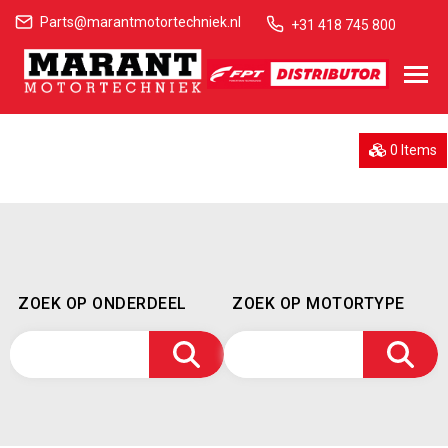
Parts@marantmotortechniek.nl
+31 418 745 800
0 Items
ZOEK OP ONDERDEEL
ZOEK OP MOTORTYPE