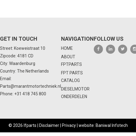
GET IN TOUCH
NAVIGATION
FOLLOW US
Street: Koeweistraat 10
HOME
Zipcode: 4181 CD
ABOUT
City: Waardenburg
FPTPARTS
Country: The Netherlands
FPT PARTS
Email:
CATALOG
Parts@marantmotortechniek.nl
DIESELMOTOR
Phone:
+31 418 745 800
ONDERDELEN
© 2026 Ifparts |
Disclaimer
|
Privacy
|
website: Baniwal Infotech