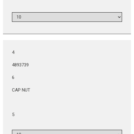
4
4893739
6
CAP NUT
5