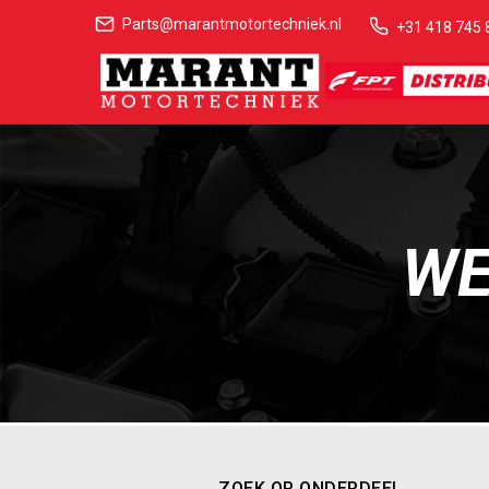
Parts@marantmotortechniek.nl
+31 418 745 
WE
ZOEK OP ONDERDEEL