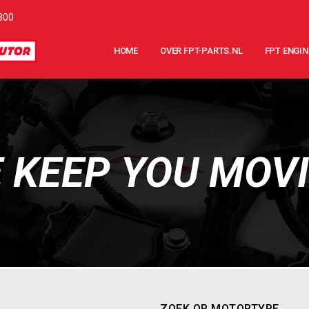
800
HOME
OVER FPT-PARTS.NL
FPT ENGIN
 KEEP YOU MOV
ZOEK OP MOTORTYPE