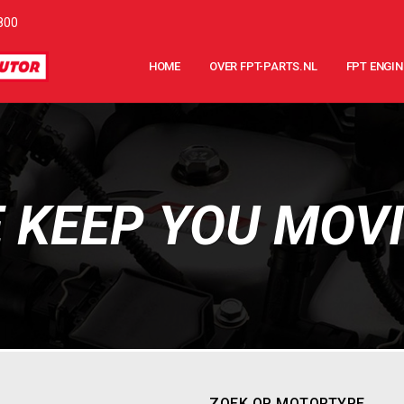
800
HOME
OVER FPT-PARTS.NL
FPT ENGIN
 KEEP YOU MOV
ZOEK OP MOTORTYPE