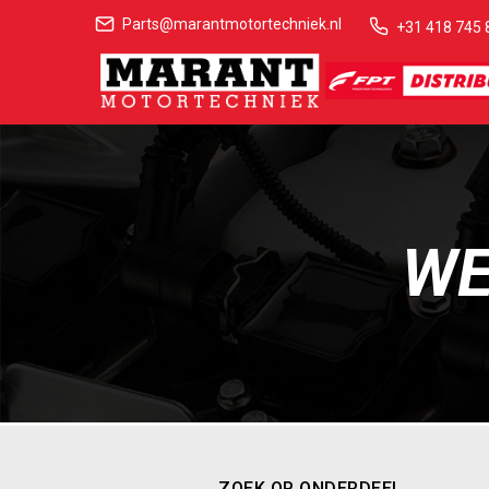
Parts@marantmotortechniek.nl
+31 418 745 
WE
ZOEK OP ONDERDEEL