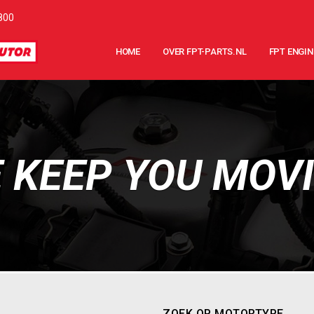
800
HOME
OVER FPT-PARTS.NL
FPT ENGIN
 KEEP YOU MOV
ZOEK OP MOTORTYPE