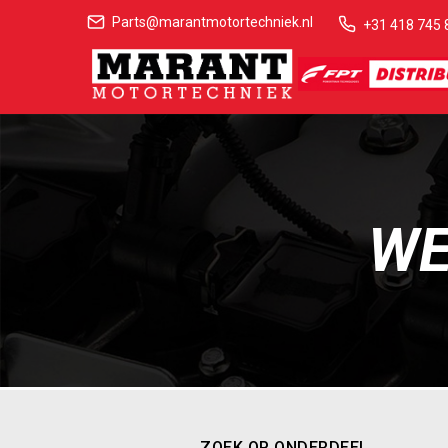
Parts@marantmotortechniek.nl
+31 418 745 
WE
ZOEK OP ONDERDEEL