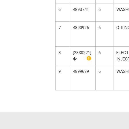
6
4893741
6
WASH
7
4890926
6
O-RIN
8
[2830221]
6
ELECT
INJEC
9
4899689
6
WASH