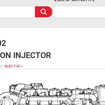
02
ION INJECTOR
w
-
INJECTOR->