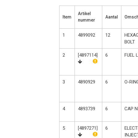
Artikel
Item
Aantal
Omsch
nummer
1
4899092
12
HEXA
BOLT
2
[4897114]
6
FUEL 
3
4890929
6
O-RIN
4
4893739
6
CAP N
5
[4897271]
6
ELEC
INJEC