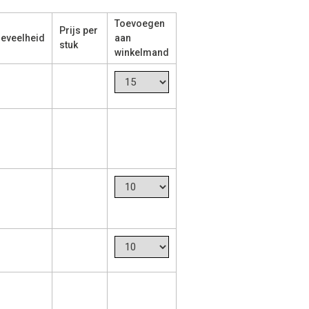
Toevoegen
Prijs per
eveelheid
aan
stuk
winkelmand