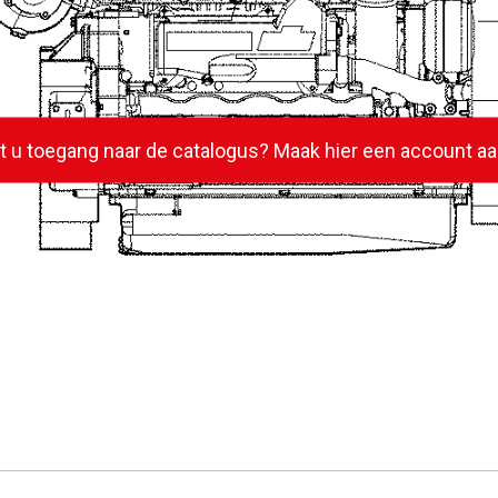
lt u toegang naar de catalogus? Maak hier een account aa