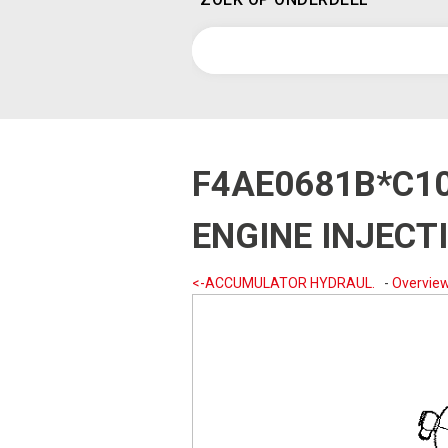
F4AE0681B*C1
ENGINE INJECT
<-ACCUMULATOR HYDRAUL.
-
Overvie