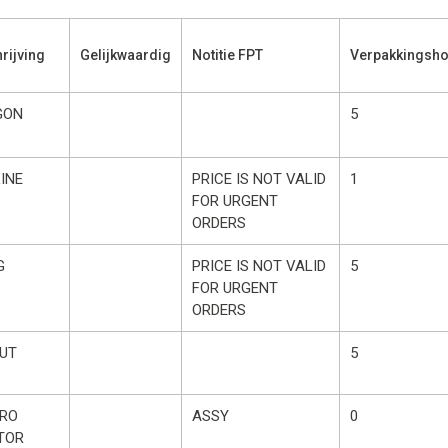
rijving
Gelijkwaardig
Notitie FPT
Verpakkingsho
GON
5
LINE
PRICE IS NOT VALID
1
FOR URGENT
ORDERS
G
PRICE IS NOT VALID
5
FOR URGENT
ORDERS
UT
5
TRO
ASSY
0
TOR