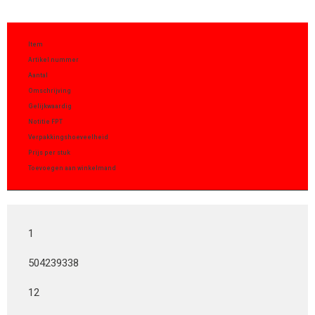
Item
Artikel nummer
Aantal
Omschrijving
Gelijkwaardig
Notitie FPT
Verpakkingshoeveelheid
Prijs per stuk
Toevoegen aan winkelmand
1
504239338
12