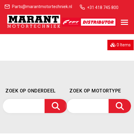
Parts@marantmotortechniek.nl
+31 418 745 800
0 Items
ZOEK OP ONDERDEEL
ZOEK OP MOTORTYPE