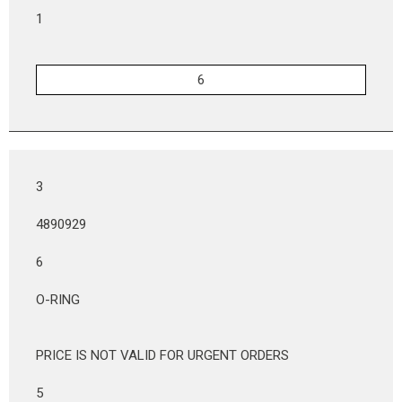
1
3
4890929
6
O-RING
PRICE IS NOT VALID FOR URGENT ORDERS
5