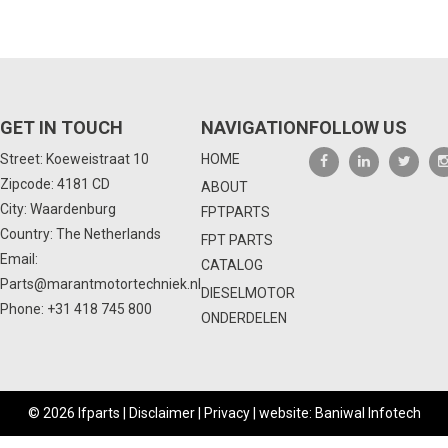
GET IN TOUCH
NAVIGATION
FOLLOW US
Street: Koeweistraat 10
HOME
Zipcode: 4181 CD
ABOUT
City: Waardenburg
FPTPARTS
Country: The Netherlands
FPT PARTS
Email:
CATALOG
Parts@marantmotortechniek.nl
DIESELMOTOR
Phone:
+31 418 745 800
ONDERDELEN
© 2026 Ifparts |
Disclaimer
|
Privacy
|
website: Baniwal Infotech