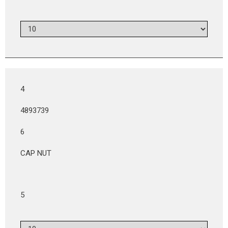
4
4893739
6
CAP NUT
5