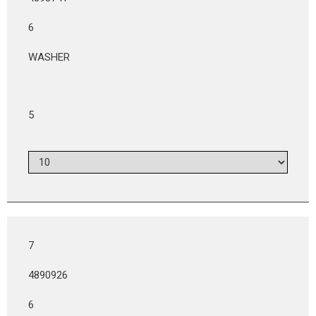
6
WASHER
5
7
4890926
6