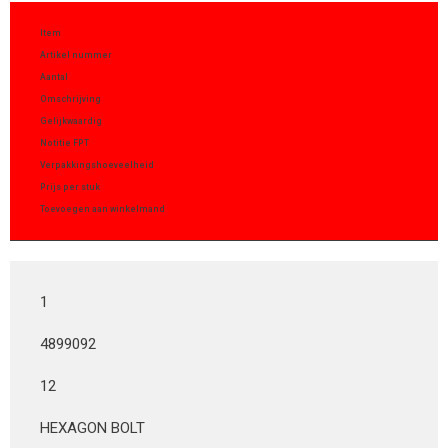
Item
Artikel nummer
Aantal
Omschrijving
Gelijkwaardig
Notitie FPT
Verpakkingshoeveelheid
Prijs per stuk
Toevoegen aan winkelmand
1
4899092
12
HEXAGON BOLT