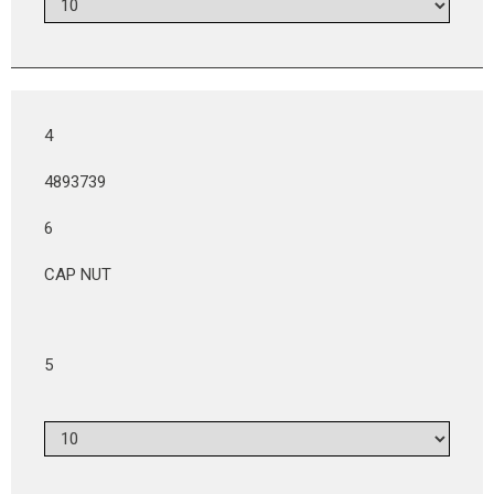
4
4893739
6
CAP NUT
5