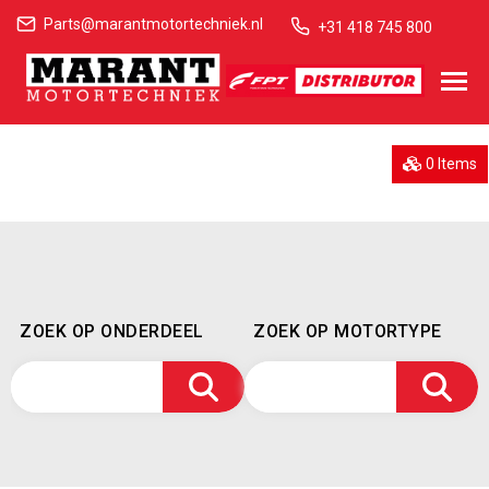
Parts@marantmotortechniek.nl
+31 418 745 800
0 Items
ZOEK OP ONDERDEEL
ZOEK OP MOTORTYPE