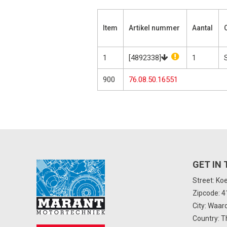
Item
Artikel nummer
Aantal
1
[4892338]
1
900
76.08.50.16551
GET IN
Street: Ko
Zipcode: 
City: Waar
Country: T