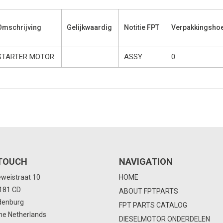
Omschrijving
Gelijkwaardig
Notitie FPT
Verpakkingshoe
STARTER MOTOR
ASSY
0
 TOUCH
NAVIGATION
eweistraat 10
HOME
4181 CD
ABOUT FPTPARTS
denburg
FPT PARTS CATALOG
he Netherlands
DIESELMOTOR ONDERDELEN