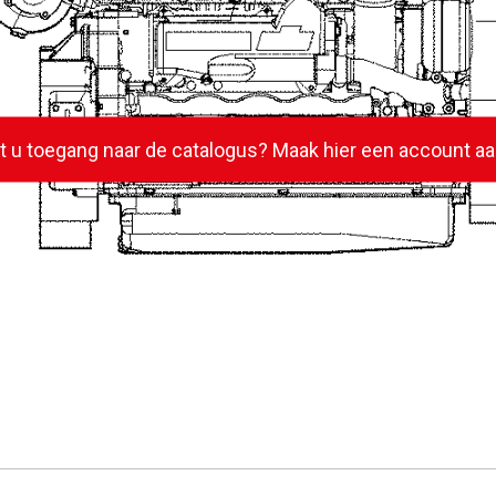
lt u toegang naar de catalogus? Maak hier een account aa