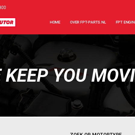
800
HOME
OVER FPT-PARTS.NL
FPT ENGIN
 KEEP YOU MOV
ZOEK OP MOTORTYPE