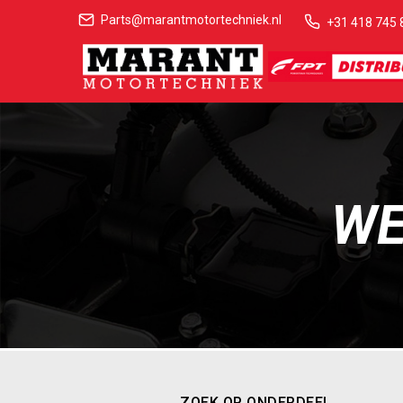
Parts@marantmotortechniek.nl
+31 418 745 
WE
ZOEK OP ONDERDEEL