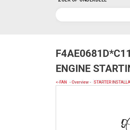
F4AE0681D*C1
ENGINE START
<-FAN
-
Overview
-
STARTER INSTALLA