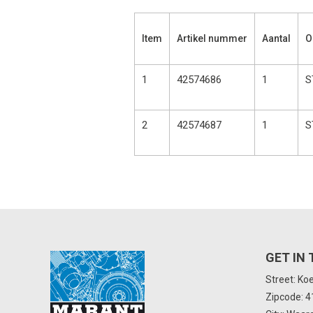
Item
Artikel nummer
Aantal
O
1
42574686
1
S
2
42574687
1
S
GET IN
Street: Ko
Zipcode: 