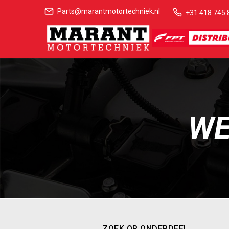
Parts@marantmotortechniek.nl
+31 418 745 
WE
ZOEK OP ONDERDEEL