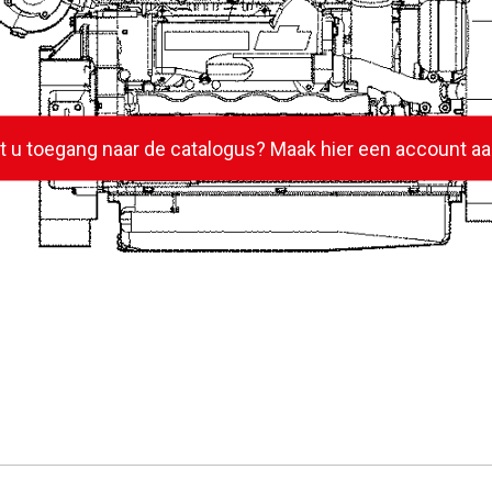
lt u toegang naar de catalogus? Maak hier een account aa