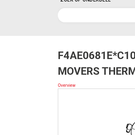
F4AE0681E*C1
MOVERS THER
Overview