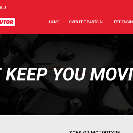
800
HOME
OVER FPT-PARTS.NL
FPT ENGIN
 KEEP YOU MOV
ZOEK OP MOTORTYPE