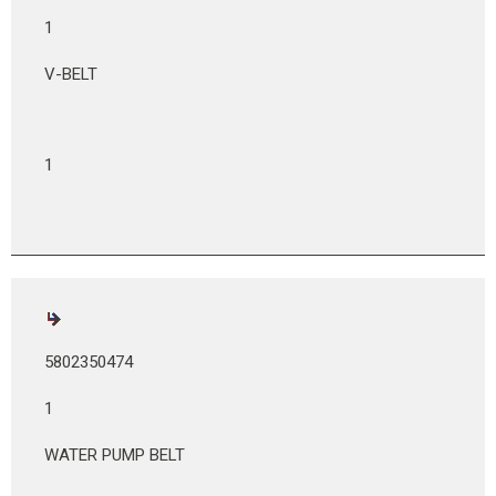
1
V-BELT
1
5802350474
1
WATER PUMP BELT