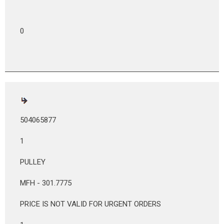
0
504065877
1
PULLEY
MFH - 301.7775
PRICE IS NOT VALID FOR URGENT ORDERS