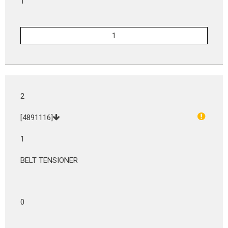
1
2
[4891116]
1
BELT TENSIONER
0