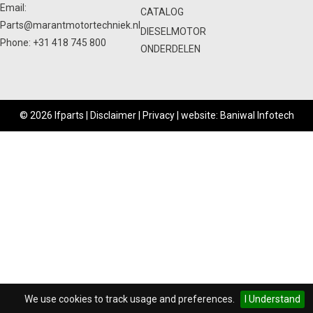
Email:
CATALOG
Parts@marantmotortechniek.nl
DIESELMOTOR
Phone:
+31 418 745 800
ONDERDELEN
© 2026 Ifparts |
Disclaimer
|
Privacy
|
website: Baniwal Infotech
We use cookies to track usage and preferences.
I Understand