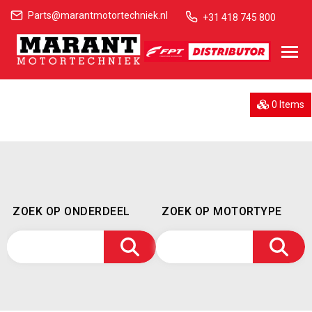
Parts@marantmotortechniek.nl
+31 418 745 800
0 Items
ZOEK OP ONDERDEEL
ZOEK OP MOTORTYPE