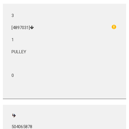
3
[4897031]
1
PULLEY
0
504065878