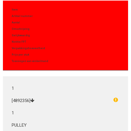
Item
Artikel nummer
Aantal
Omschrijving
Gelijkwaardig
Notitie FPT
Verpakkingshoeveelheid
Prijs per stuk
Toevoegen aan winkelmand
1
[4892356]
1
PULLEY