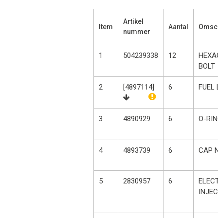
Artikel
Item
Aantal
Omsch
nummer
1
504239338
12
HEXA
BOLT
2
[4897114]
6
FUEL 
3
4890929
6
O-RI
4
4893739
6
CAP 
5
2830957
6
ELEC
INJE