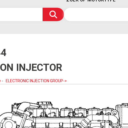
44
ION INJECTOR
w
-
ELECTRONIC INJECTION GROUP->