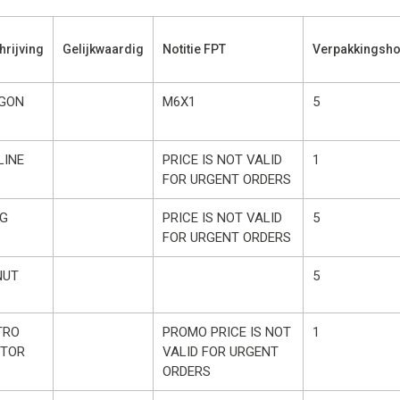
rijving
Gelijkwaardig
Notitie FPT
Verpakkingsho
GON
M6X1
5
LINE
PRICE IS NOT VALID
1
FOR URGENT ORDERS
NG
PRICE IS NOT VALID
5
FOR URGENT ORDERS
NUT
5
TRO
PROMO PRICE IS NOT
1
CTOR
VALID FOR URGENT
ORDERS