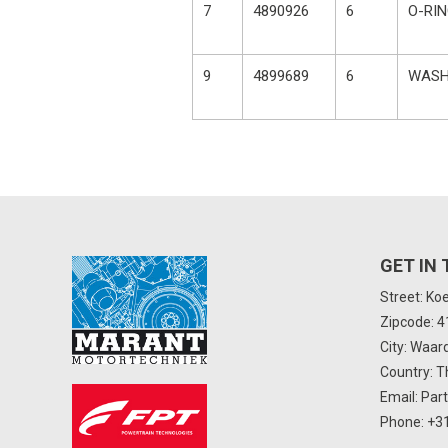
7
4890926
6
O-RI
9
4899689
6
WASH
GET IN
Street: Ko
Zipcode: 
City: Waar
Country: T
Email:
Par
Phone:
+31