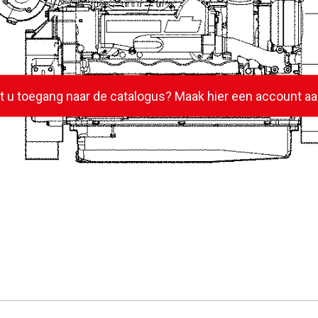
lt u toegang naar de catalogus? Maak hier een account aa