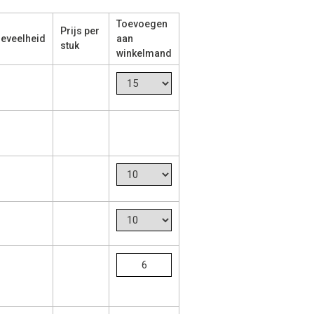
Toevoegen
Prijs per
eveelheid
aan
stuk
winkelmand