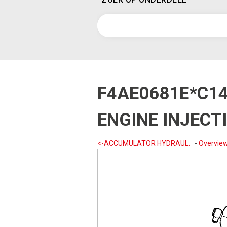
F4AE0681E*C1
ENGINE INJECT
<-ACCUMULATOR HYDRAUL.
-
Overvie