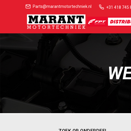
Parts@marantmotortechniek.nl
+31 418 745 
WE
ZOEK OP ONDERDEEL