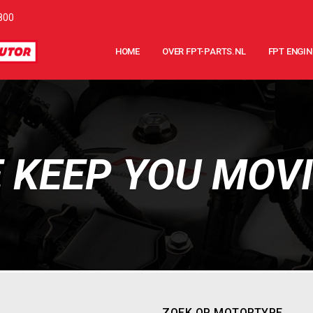
800
HOME
OVER FPT-PARTS.NL
FPT ENGIN
 KEEP YOU MOV
ZOEK OP MOTORTYPE