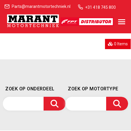
Parts@marantmotortechniek.nl
+31 418 745 800
0 Items
ZOEK OP ONDERDEEL
ZOEK OP MOTORTYPE