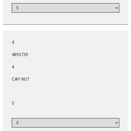
4
4893739
4
CAP NUT
5