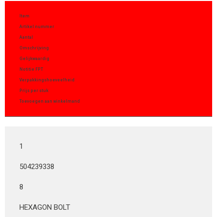
Item
Artikel nummer
Aantal
Omschrijving
Gelijkwaardig
Notitie FPT
Verpakkingshoeveelheid
Prijs per stuk
Toevoegen aan winkelmand
1
504239338
8
HEXAGON BOLT