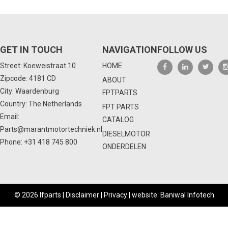
GET IN TOUCH
NAVIGATION
FOLLOW US
Street: Koeweistraat 10
HOME
Zipcode: 4181 CD
ABOUT
City: Waardenburg
FPTPARTS
Country: The Netherlands
FPT PARTS
Email:
CATALOG
Parts@marantmotortechniek.nl
DIESELMOTOR
Phone:
+31 418 745 800
ONDERDELEN
© 2026 Ifparts |
Disclaimer
|
Privacy
|
website: Baniwal Infotech