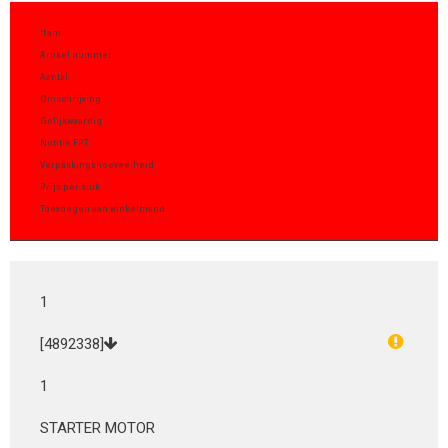
Item
Artikel nummer
Aantal
Omschrijving
Gelijkwaardig
Notitie FPT
Verpakkingshoeveelheid
Prijs per stuk
Toevoegen aan winkelmand
1
[4892338]
1
STARTER MOTOR