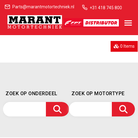
Parts@marantmotortechniek.nl
+31 418 745 800
0 Items
ZOEK OP ONDERDEEL
ZOEK OP MOTORTYPE