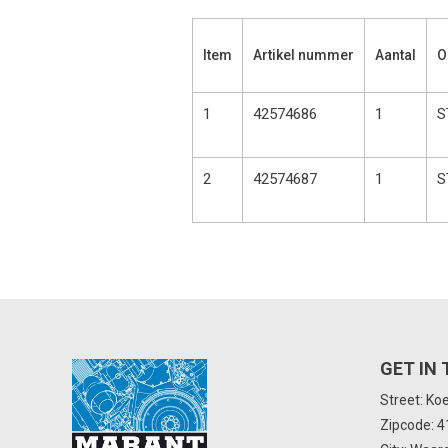
Item
Artikel nummer
Aantal
O
1
42574686
1
S
2
42574687
1
S
GET IN
Street: Ko
Zipcode: 