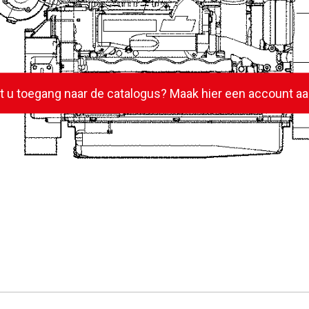
lt u toegang naar de catalogus? Maak hier een account aa