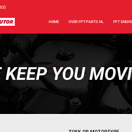
800
HOME
OVER FPT-PARTS.NL
FPT ENGIN
 KEEP YOU MOV
ZOEK OP MOTORTYPE