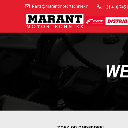
Parts@marantmotortechniek.nl
+31 418 745 
WE
ZOEK OP ONDERDEEL