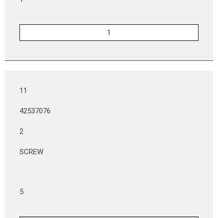
11
42537076
2
SCREW
5