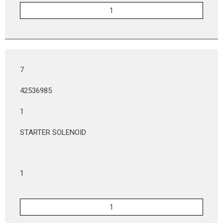
7
42536985
1
STARTER SOLENOID
1