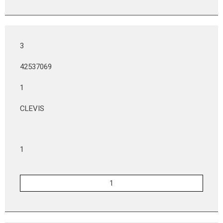
3
42537069
1
CLEVIS
1