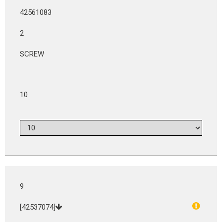
42561083
2
SCREW
10
9
[42537074]