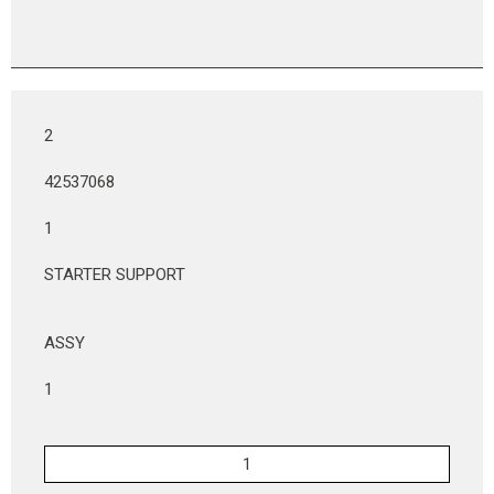
2
42537068
1
STARTER SUPPORT
ASSY
1