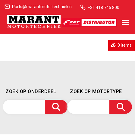
Parts@marantmotortechniek.nl
+31 418 745 800
0 Items
ZOEK OP ONDERDEEL
ZOEK OP MOTORTYPE