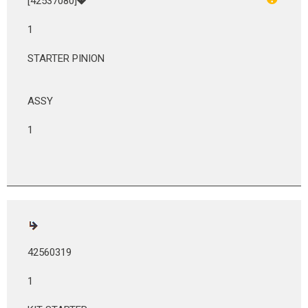
[42537080]
1
STARTER PINION
ASSY
1
42560319
1