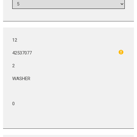
12
42537077
2
WASHER
0