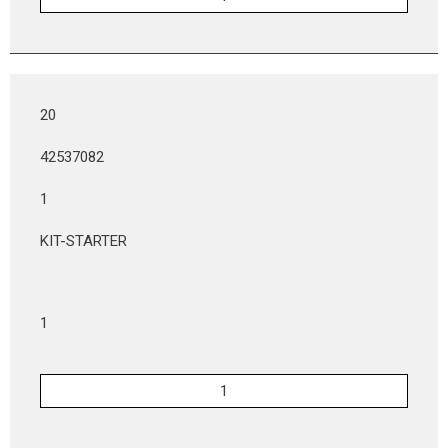
20
42537082
1
KIT-STARTER
1