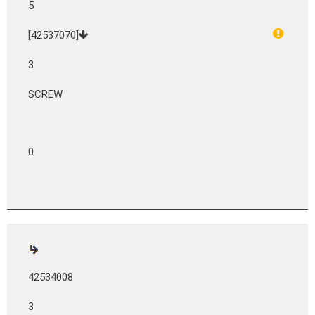
5
[42537070]
3
SCREW
0
42534008
3