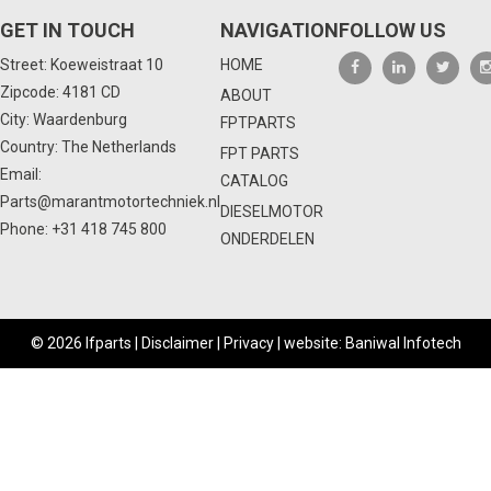
GET IN TOUCH
NAVIGATION
FOLLOW US
Street: Koeweistraat 10
HOME
Zipcode: 4181 CD
ABOUT
City: Waardenburg
FPTPARTS
Country: The Netherlands
FPT PARTS
Email:
CATALOG
Parts@marantmotortechniek.nl
DIESELMOTOR
Phone:
+31 418 745 800
ONDERDELEN
© 2026 Ifparts |
Disclaimer
|
Privacy
|
website: Baniwal Infotech