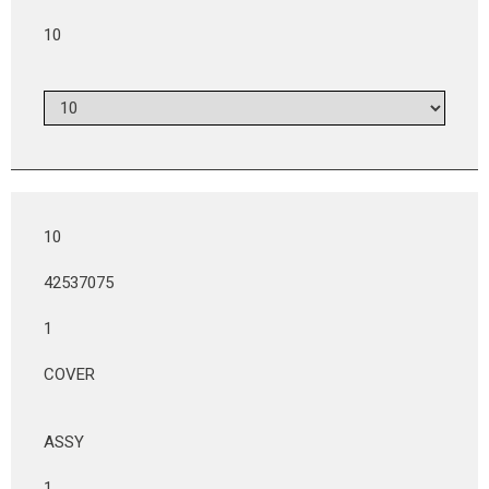
10
10
42537075
1
COVER
ASSY
1