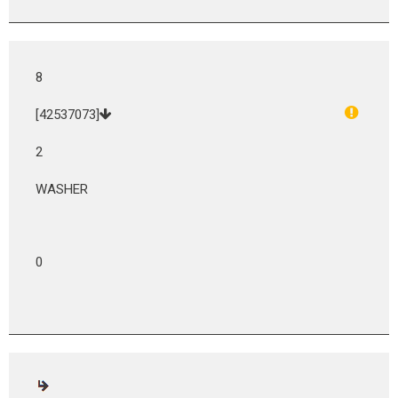
8
[42537073]
2
WASHER
0