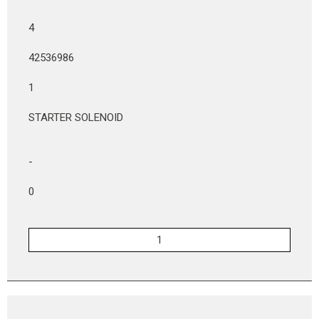
4
42536986
1
STARTER SOLENOID
-
0