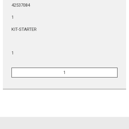
42537084
1
KIT-STARTER
1