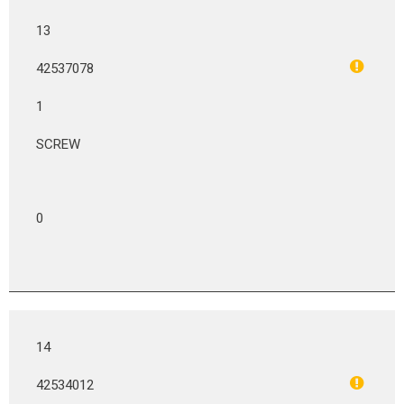
13
42537078
1
SCREW
0
14
42534012