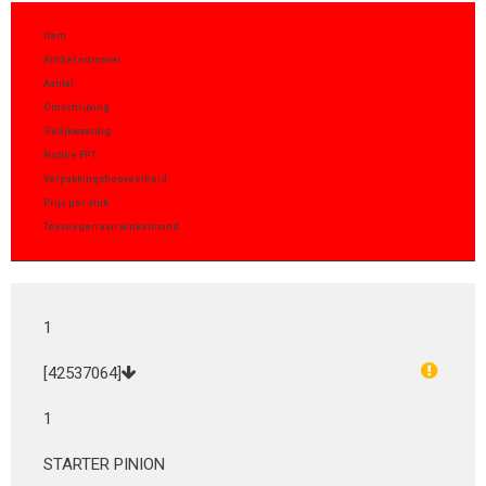
Item
Artikel nummer
Aantal
Omschrijving
Gelijkwaardig
Notitie FPT
Verpakkingshoeveelheid
Prijs per stuk
Toevoegen aan winkelmand
1
[42537064]
1
STARTER PINION