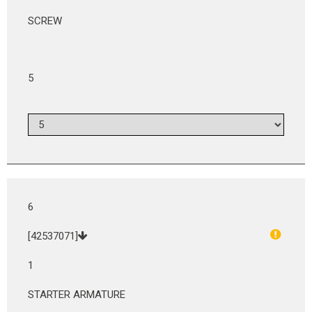
SCREW
5
6
[42537071]
1
STARTER ARMATURE