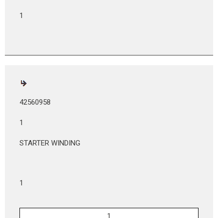
1
42560958
1
STARTER WINDING
1