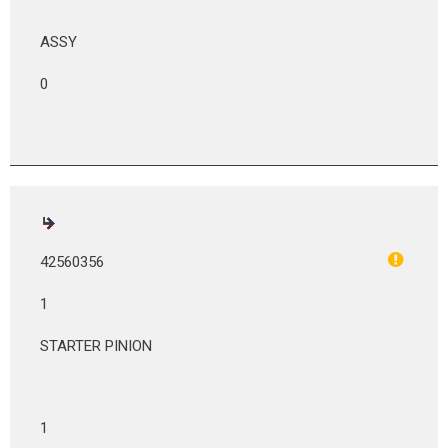
ASSY
0
42560356
1
STARTER PINION
1