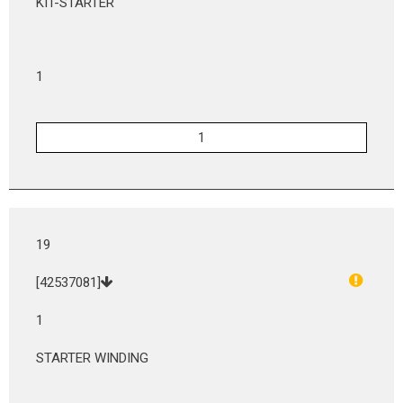
KIT-STARTER
1
19
[42537081]
1
STARTER WINDING