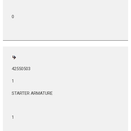
0
42550503
1
STARTER ARMATURE
1