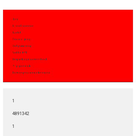
Item
Artikel nummer
Aantal
Omschrijving
Gelijkwaardig
Notitie FPT
Verpakkingshoeveelheid
Prijs per stuk
Toevoegen aan winkelmand
1
4891342
1