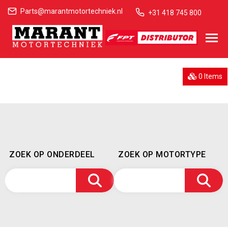
Parts@marantmotortechniek.nl
+31 418 745 800
0 Items
ZOEK OP ONDERDEEL
ZOEK OP MOTORTYPE