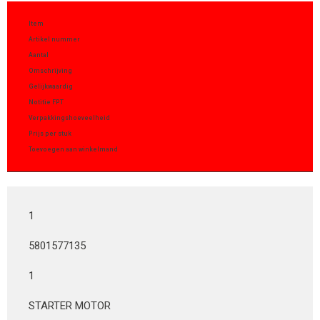
Item
Artikel nummer
Aantal
Omschrijving
Gelijkwaardig
Notitie FPT
Verpakkingshoeveelheid
Prijs per stuk
Toevoegen aan winkelmand
1
5801577135
1
STARTER MOTOR