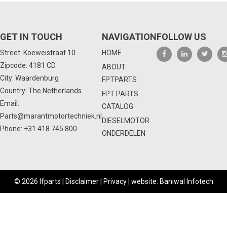
GET IN TOUCH
NAVIGATION
FOLLOW US
Street: Koeweistraat 10
HOME
Zipcode: 4181 CD
ABOUT
City: Waardenburg
FPTPARTS
Country: The Netherlands
FPT PARTS
Email:
CATALOG
Parts@marantmotortechniek.nl
DIESELMOTOR
Phone:
+31 418 745 800
ONDERDELEN
© 2026 Ifparts |
Disclaimer
|
Privacy
|
website: Baniwal Infotech