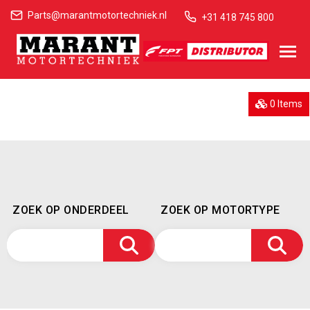
Parts@marantmotortechniek.nl
+31 418 745 800
0 Items
ZOEK OP ONDERDEEL
ZOEK OP MOTORTYPE