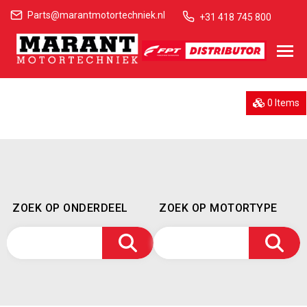
Parts@marantmotortechniek.nl
+31 418 745 800
0 Items
ZOEK OP ONDERDEEL
ZOEK OP MOTORTYPE