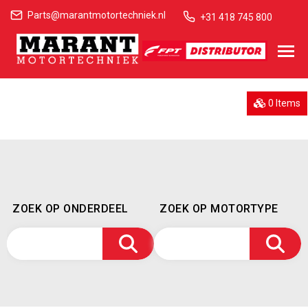
Parts@marantmotortechniek.nl
+31 418 745 800
0 Items
ZOEK OP ONDERDEEL
ZOEK OP MOTORTYPE