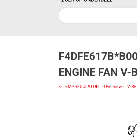
F4DFE617B*B0
ENGINE FAN V-
<-TEMP.REGULATOR
-
Overview
-
V-BE