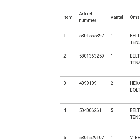
Artikel
Item
Aantal
Omsc
nummer
1
5801565397
1
BELT
TEN
2
5801363259
1
BELT
TEN
3
4899109
2
HEX
BOL
4
504006261
5
BELT
TEN
5
5801529107
1
V-BE