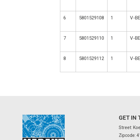
6
5801529108
1
V-BE
7
5801529110
1
V-BE
8
5801529112
1
V-BE
GET IN
Street: Ko
Zipcode: 