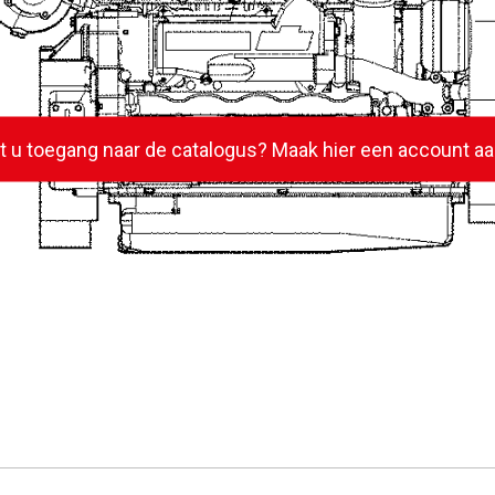
lt u toegang naar de catalogus? Maak hier een account aa