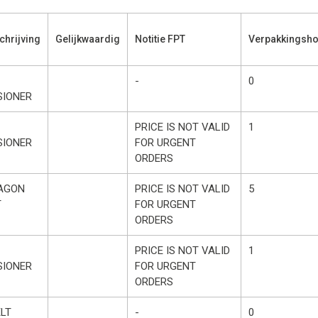
hrijving
Gelijkwaardig
Notitie FPT
Verpakkingsho
-
0
SIONER
PRICE IS NOT VALID
1
SIONER
FOR URGENT
ORDERS
AGON
PRICE IS NOT VALID
5
T
FOR URGENT
ORDERS
PRICE IS NOT VALID
1
SIONER
FOR URGENT
ORDERS
LT
-
0