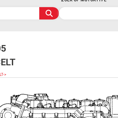
05
BELT
LT->