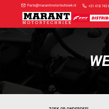
Parts@marantmotortechniek.nl
+31 418 745 
WE
ZOEK OP ONDERDEEL