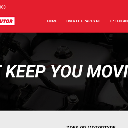
800
HOME
OVER FPT-PARTS.NL
FPT ENGIN
 KEEP YOU MOV
ZOEK OP MOTORTYPE