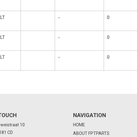
LT
-
0
LT
-
0
LT
-
0
 TOUCH
NAVIGATION
eweistraat 10
HOME
4181 CD
ABOUT FPTPARTS