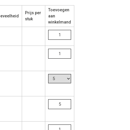
Toevoegen
Prijs per
eveelheid
aan
stuk
winkelmand