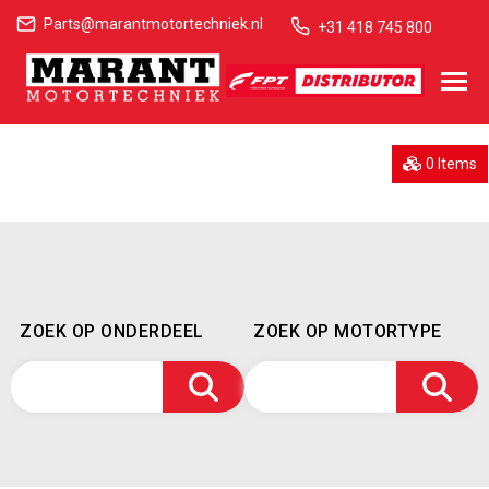
Parts@marantmotortechniek.nl
+31 418 745 800
0 Items
ZOEK OP ONDERDEEL
ZOEK OP MOTORTYPE