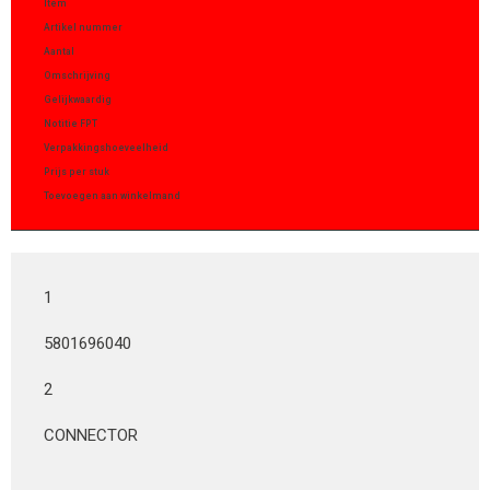
Item
Artikel nummer
Aantal
Omschrijving
Gelijkwaardig
Notitie FPT
Verpakkingshoeveelheid
Prijs per stuk
Toevoegen aan winkelmand
1
5801696040
2
CONNECTOR