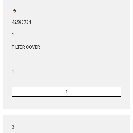
42583734
1
FILTER COVER
1
3