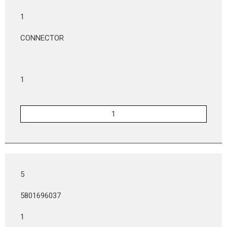
1
CONNECTOR
1
5
5801696037
1