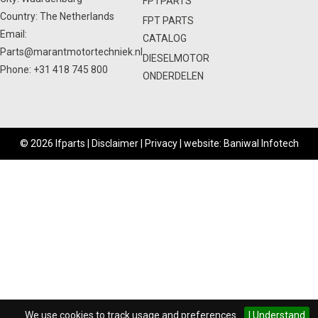
FPTPARTS
Country: The Netherlands
FPT PARTS
Email:
CATALOG
Parts@marantmotortechniek.nl
DIESELMOTOR
Phone:
+31 418 745 800
ONDERDELEN
© 2026 Ifparts |
Disclaimer
|
Privacy
|
website: Baniwal Infotech
We use cookies to track usage and preferences.
I Understand