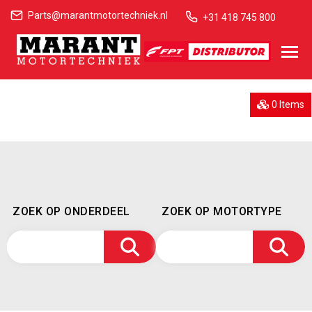
Parts@marantmotortechniek.nl
+31 418 745 800
0 Items
ZOEK OP ONDERDEEL
ZOEK OP MOTORTYPE