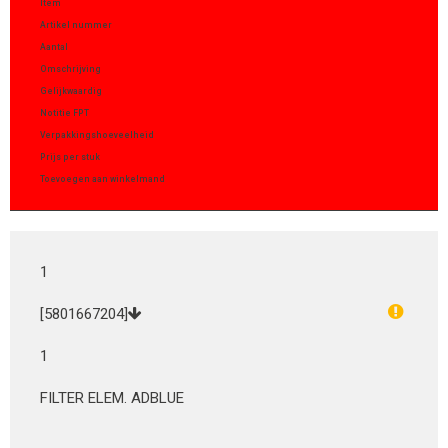
Item
Artikel nummer
Aantal
Omschrijving
Gelijkwaardig
Notitie FPT
Verpakkingshoeveelheid
Prijs per stuk
Toevoegen aan winkelmand
1
[5801667204]
1
FILTER ELEM. ADBLUE