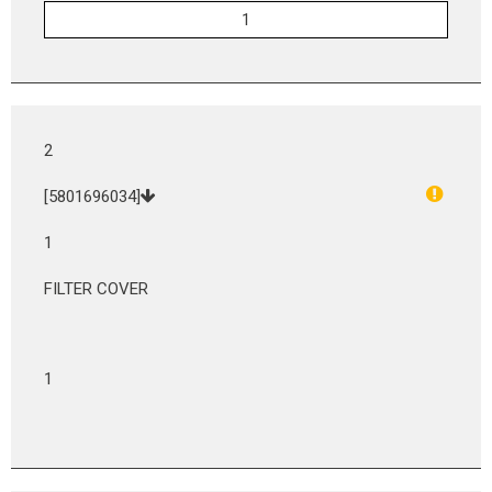
2
[5801696034]
1
FILTER COVER
1