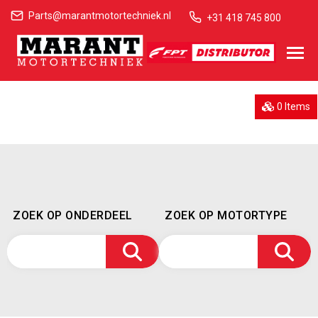
Parts@marantmotortechniek.nl
+31 418 745 800
0 Items
ZOEK OP ONDERDEEL
ZOEK OP MOTORTYPE