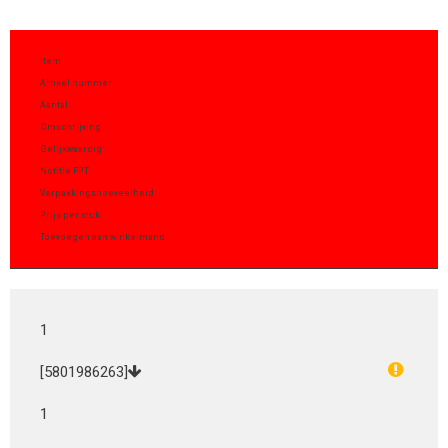
Item
Artikel nummer
Aantal
Omschrijving
Gelijkwaardig
Notitie FPT
Verpakkingshoeveelheid
Prijs per stuk
Toevoegen aan winkelmand
1
[5801986263]
1