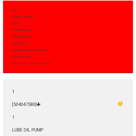
Item
Artikel nummer
Aantal
Omschrijving
Gelijkwaardig
Notitie FPT
Verpakkingshoeveelheid
Prijs per stuk
Toevoegen aan winkelmand
1
[504047580]
1
LUBE OIL PUMP