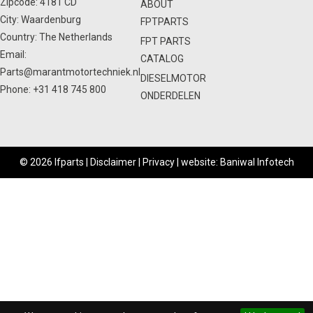
Zipcode: 4181 CD
ABOUT
City: Waardenburg
FPTPARTS
Country: The Netherlands
FPT PARTS
Email:
CATALOG
Parts@marantmotortechniek.nl
DIESELMOTOR
Phone:
+31 418 745 800
ONDERDELEN
© 2026 Ifparts |
Disclaimer
|
Privacy
|
website: Baniwal Infotech