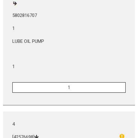
5802816707
1
LUBE OIL PUMP
1
4
[42576698]