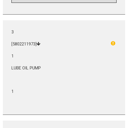
3
[5802211973]
1
LUBE OIL PUMP
1