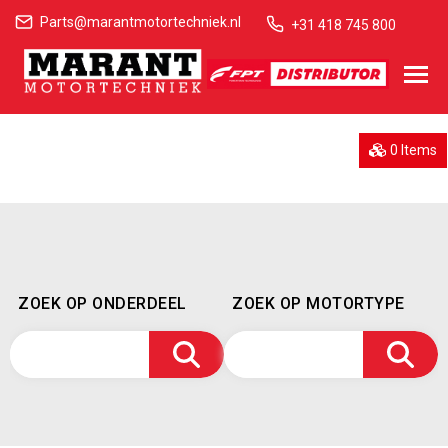
Parts@marantmotortechniek.nl
+31 418 745 800
0 Items
ZOEK OP ONDERDEEL
ZOEK OP MOTORTYPE