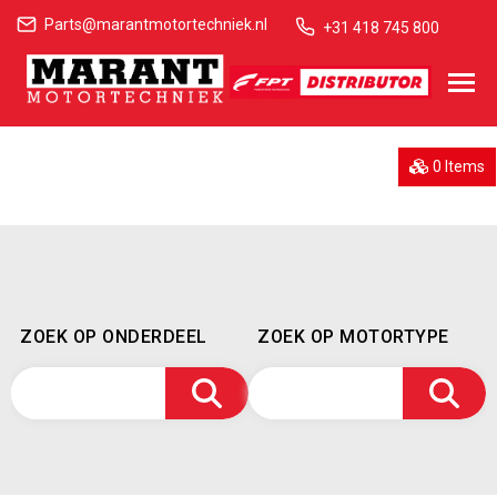
Parts@marantmotortechniek.nl
+31 418 745 800
0 Items
ZOEK OP ONDERDEEL
ZOEK OP MOTORTYPE