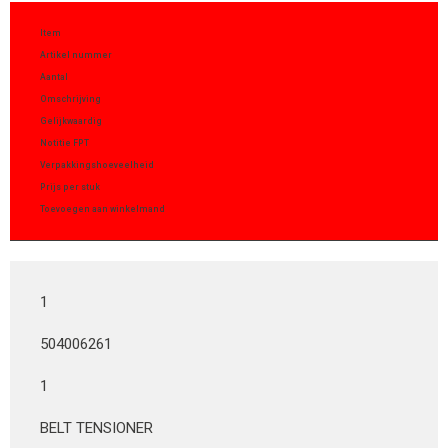
Item
Artikel nummer
Aantal
Omschrijving
Gelijkwaardig
Notitie FPT
Verpakkingshoeveelheid
Prijs per stuk
Toevoegen aan winkelmand
1
504006261
1
BELT TENSIONER