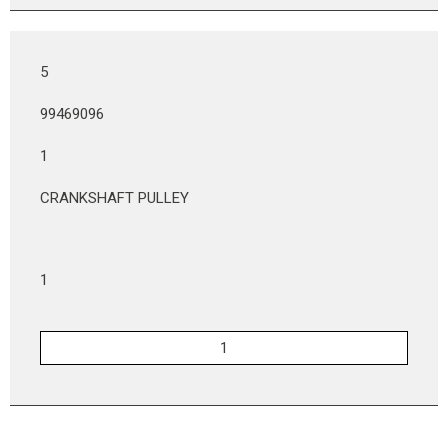
5
99469096
1
CRANKSHAFT PULLEY
1