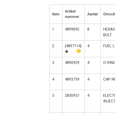
Artikel
Item
Aantal
Omschr
nummer
1
4899092
8
HEXA
BOLT
2
[4897114]
4
FUEL L
3
4890929
4
O-RIN
4
4893739
4
CAP N
5
2830957
4
ELECT
INJEC