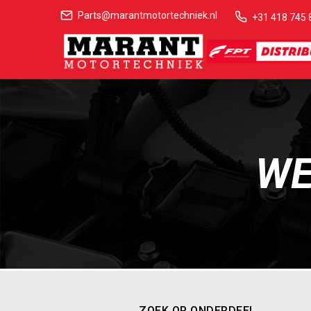
Parts@marantmotortechniek.nl
+31 418 745 
WE
ZOEK OP ONDERDEEL