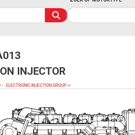
A013
ION INJECTOR
w
-
ELECTRONIC INJECTION GROUP->