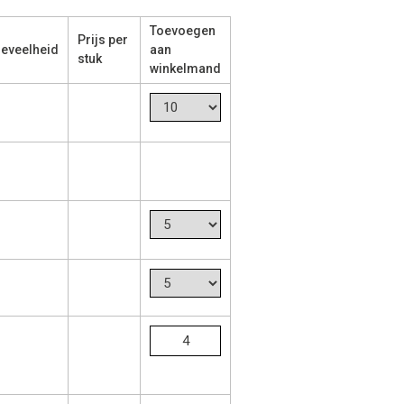
Toevoegen
Prijs per
eveelheid
aan
stuk
winkelmand