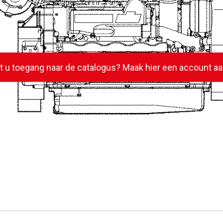
lt u toegang naar de catalogus? Maak hier een account aa