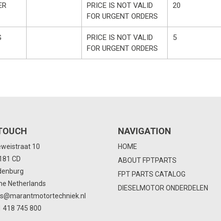
ER
PRICE IS NOT VALID
20
FOR URGENT ORDERS
G
PRICE IS NOT VALID
5
FOR URGENT ORDERS
 TOUCH
NAVIGATION
eweistraat 10
HOME
4181 CD
ABOUT FPTPARTS
denburg
FPT PARTS CATALOG
he Netherlands
DIESELMOTOR ONDERDELEN
ts@marantmotortechniek.nl
 418 745 800