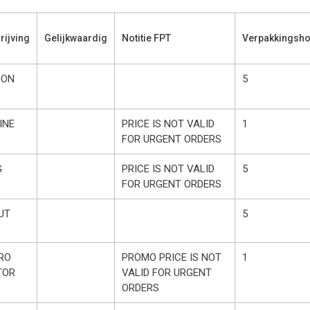
ijving
Gelijkwaardig
Notitie FPT
Verpakkingsho
GON
5
INE
PRICE IS NOT VALID
1
FOR URGENT ORDERS
G
PRICE IS NOT VALID
5
FOR URGENT ORDERS
UT
5
RO
PROMO PRICE IS NOT
1
TOR
VALID FOR URGENT
ORDERS