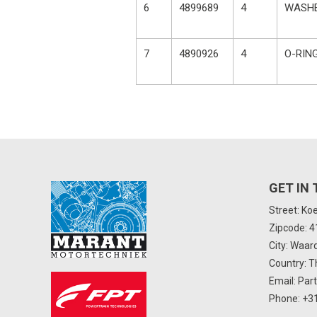
6
4899689
4
WASH
7
4890926
4
O-RIN
GET IN
Street: Ko
Zipcode: 
City: Waar
Country: T
Email:
Par
Phone:
+31