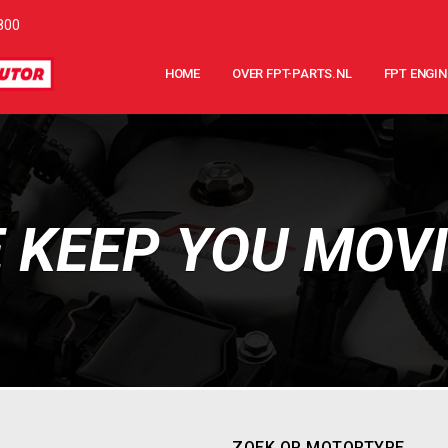
800
HOME
OVER FPT-PARTS.NL
FPT ENGIN
 KEEP YOU MOV
ZOEK OP MOTORTYPE