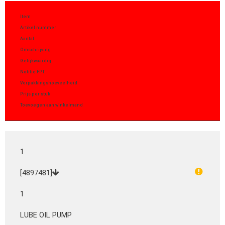
Item
Artikel nummer
Aantal
Omschrijving
Gelijkwaardig
Notitie FPT
Verpakkingshoeveelheid
Prijs per stuk
Toevoegen aan winkelmand
1
[4897481]
1
LUBE OIL PUMP