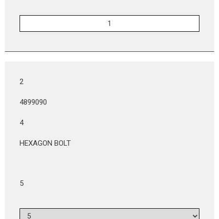
2
4899090
4
HEXAGON BOLT
5