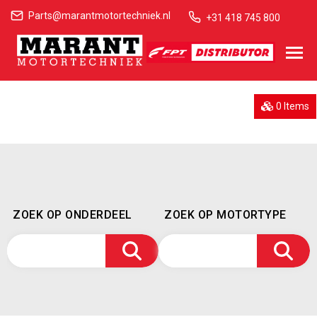
Parts@marantmotortechniek.nl
+31 418 745 800
0 Items
ZOEK OP ONDERDEEL
ZOEK OP MOTORTYPE