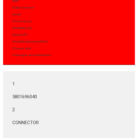
Item
Artikel nummer
Aantal
Omschrijving
Gelijkwaardig
Notitie FPT
Verpakkingshoeveelheid
Prijs per stuk
Toevoegen aan winkelmand
1
5801696040
2
CONNECTOR