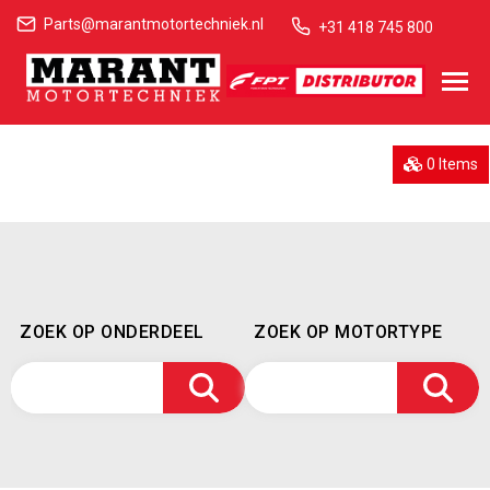
Parts@marantmotortechniek.nl
+31 418 745 800
0 Items
ZOEK OP ONDERDEEL
ZOEK OP MOTORTYPE